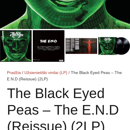
Pradžia
/
Užsienietiški vinilai (LP)
/ The Black Eyed Peas – The
E.N.D (Reissue) (2LP)
The Black Eyed
Peas – The E.N.D
(Reissue) (2LP)