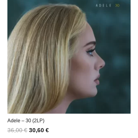
Adele – 30 (2LP)
36,00
€
30,60
€