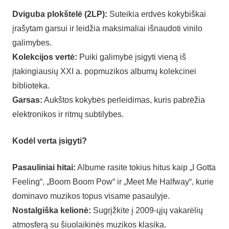
Dviguba plokštelė (2LP):
Suteikia erdvės kokybiškai
įrašytam garsui ir leidžia maksimaliai išnaudoti vinilo
galimybes.
Kolekcijos vertė:
Puiki galimybė įsigyti vieną iš
įtakingiausių XXI a. popmuzikos albumų kolekcinei
biblioteka.
Garsas:
Aukštos kokybės perleidimas, kuris pabrėžia
elektronikos ir ritmų subtilybes.
Kodėl verta įsigyti?
Pasauliniai hitai:
Albume rasite tokius hitus kaip „I Gotta
Feeling“, „Boom Boom Pow“ ir „Meet Me Halfway“, kurie
dominavo muzikos topus visame pasaulyje.
Nostalgiška kelionė:
Sugrįžkite į 2009-ųjų vakarėlių
atmosferą su šiuolaikinės muzikos klasika.