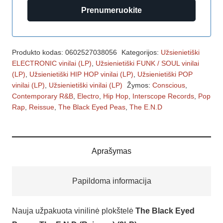
Prenumeruokite
Produkto kodas:
0602527038056
Kategorijos:
Užsienietiški
ELECTRONIC vinilai (LP)
,
Užsienietiški FUNK / SOUL vinilai
(LP)
,
Užsienietiški HIP HOP vinilai (LP)
,
Užsienietiški POP
vinilai (LP)
,
Užsienietiški vinilai (LP)
Žymos:
Conscious
,
Contemporary R&B
,
Electro
,
Hip Hop
,
Interscope Records
,
Pop
Rap
,
Reissue
,
The Black Eyed Peas
,
The E.N.D
Aprašymas
Papildoma informacija
Nauja užpakuota vinilinė plokštelė
The Black Eyed