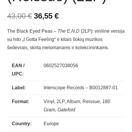
43,00
€
36,55
€
The Black Eyed Peas –
The E.N.D
(2LP): vinilinė versija
su hito „I Gotta Feeling“ ir kitais šokių muzikos
šedevrais, skirta melomanams ir kolekcininkams.
EAN /
0602527038056
UPC:
Label:
Interscope Records – B0012887-01
Format:
Vinyl, 2LP, Album, Reissue,
180
Gram, Gatefold
Country:
Europe