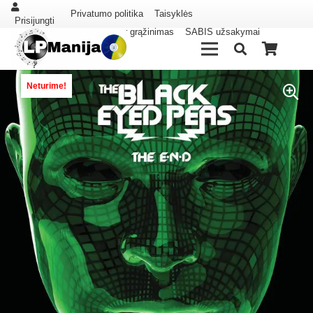
Privatumo politika
Taisyklės
Prisijungti
Pristatymas ir grąžinimas
SABIS užsakymai
Neturime!