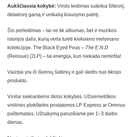
Aukščiausia kokybė:
Vinilo leidimas suteikia šiltesnį,
detalesnį garsą ir unikalią klausymo patirtį.
Šis perleidimas – tai ne tik albumas, bet ir muzikos
istorijos dalis, kurią verta turėti kiekvieno melomano
kolekcijoje. The Black Eyed Peas –
The E.N.D
(Reissue) (2LP) – tai energija, kuri niekada nemiršta!
Vaizdai yra iš išorinių šaltinių ir gali skirtis nuo tikrojo
produkto.
Vinilai siekiantiems tikros kokybės. Užsienietiškos
vinilinės plokštelės pristatomos LP Express ar Omniva
paštomatais. Užsakymą paruošiame per 1–3 darbo
dienas.