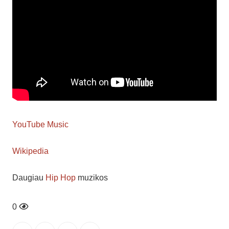
YouTube Music
Wikipedia
Daugiau
Hip Hop
muzikos
1