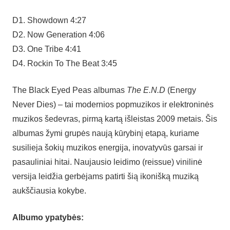
D1. Showdown 4:27
D2. Now Generation 4:06
D3. One Tribe 4:41
D4. Rockin To The Beat 3:45
The Black Eyed Peas albumas
The E.N.D
(Energy
Never Dies) – tai modernios popmuzikos ir elektroninės
muzikos šedevras, pirmą kartą išleistas 2009 metais. Šis
albumas žymi grupės naują kūrybinį etapą, kuriame
susilieja šokių muzikos energija, inovatyvūs garsai ir
pasauliniai hitai. Naujausio leidimo (reissue) vinilinė
versija leidžia gerbėjams patirti šią ikonišką muziką
aukščiausia kokybe.
Albumo ypatybės: