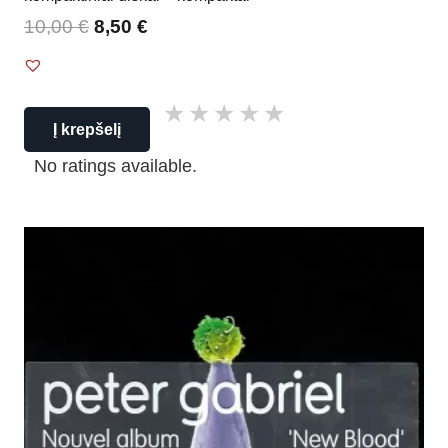
10,00
€
8,50
€
Į krepšelį
No ratings available.