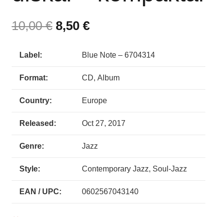
10,00
€
8,50
€
Label:
Blue Note – 6704314
Format:
CD, Album
Country:
Europe
Released:
Oct 27, 2017
Genre:
Jazz
Style:
Contemporary Jazz, Soul-Jazz
EAN / UPC:
0602567043140