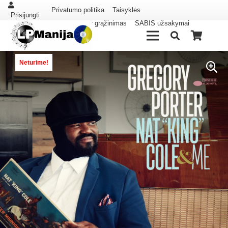
Privatumo politika
Taisyklės
Prisijungti
Pristatymas ir grąžinimas
SABIS užsakymai
Neturime!