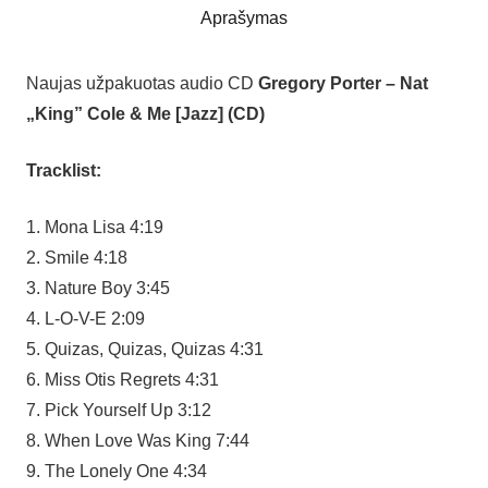
Aprašymas
Naujas užpakuotas audio CD
Gregory Porter – Nat
„King” Cole & Me [Jazz] (CD)
Tracklist:
1. Mona Lisa 4:19
2. Smile 4:18
3. Nature Boy 3:45
4. L-O-V-E 2:09
5. Quizas, Quizas, Quizas 4:31
6. Miss Otis Regrets 4:31
7. Pick Yourself Up 3:12
8. When Love Was King 7:44
9. The Lonely One 4:34