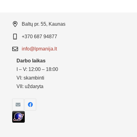
Baltų pr. 55, Kaunas
+370 687 94877
info@lpmanija.lt
Darbo laikas
I – V: 12:00 – 18:00
VI: skambinti
VII: uždaryta