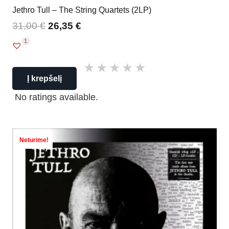
Jethro Tull – The String Quartets (2LP)
31,00
€
26,35
€
1
Į krepšelį
No ratings available.
Neturime!