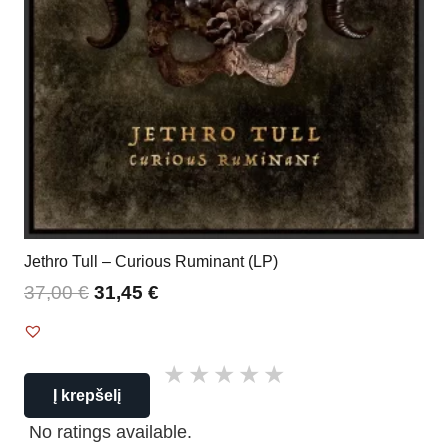
Jethro Tull – Curious Ruminant (LP)
37,00
€
31,45
€
Į krepšelį
No ratings available.