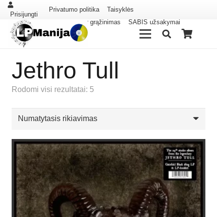
Privatumo politika
Taisyklės
Prisijungti
Pristatymas ir grąžinimas
SABIS užsakymai
Jethro Tull
Rodomi visi rezultatai: 5