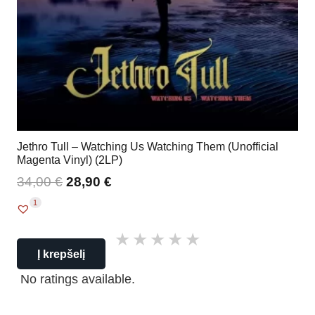
Jethro Tull – Watching Us Watching Them (Unofficial
Magenta Vinyl) (2LP)
34,00
€
28,90
€
1
Į krepšelį
No ratings available.