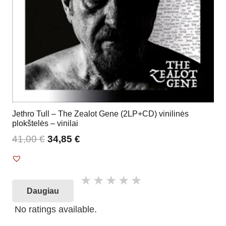
Jethro Tull – The Zealot Gene (2LP+CD) vinilinės
plokštelės – vinilai
41,00
€
34,85
€
Daugiau
No ratings available.