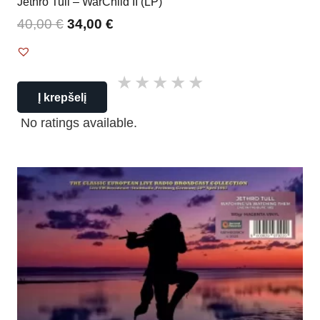
Jethro Tull – WarChild II (LP)
40,00
€
34,00
€
Į krepšelį
No ratings available.