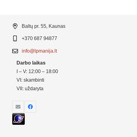
Baltų pr. 55, Kaunas
+370 687 94877
info@lpmanija.lt
Darbo laikas
I – V: 12:00 – 18:00
VI: skambinti
VII: uždaryta