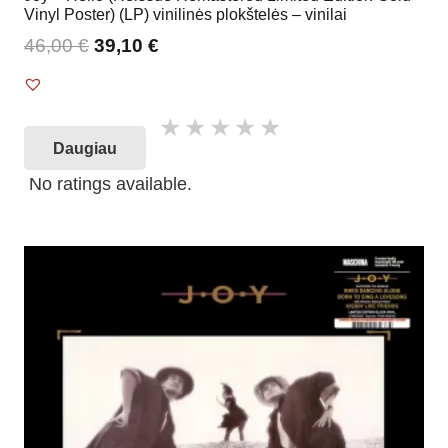
Vinyl Poster) (LP) vinilinės plokštelės – vinilai
46,00
€
39,10
€
Daugiau
No ratings available.