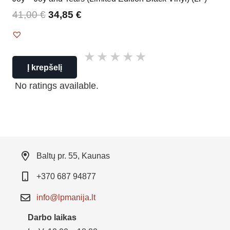
41,00
€
34,85
€
Į krepšelį
No ratings available.
Baltų pr. 55, Kaunas
+370 687 94877
info@lpmanija.lt
Darbo laikas