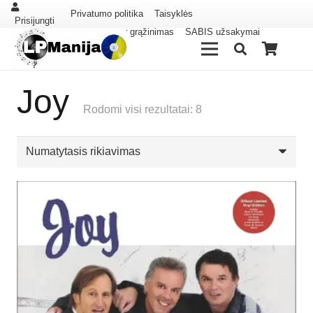
Privatumo politika
Taisyklės
Prisijungti
Pristatymas ir grąžinimas
SABIS užsakymai
Joy
Rodomi visi rezultatai: 8