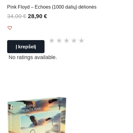
Pink Floyd – Echoes (1000 dalių) dėlionės
34,00
€
28,90
€
Į krepšelį
No ratings available.