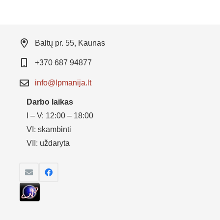
Baltų pr. 55, Kaunas
+370 687 94877
info@lpmanija.lt
Darbo laikas
I – V: 12:00 – 18:00
VI: skambinti
VII: uždaryta