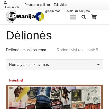
Privatumo politika
Taisyklės
Prisijungti
Pristatymas ir grąžinimas
SABIS užsakymai
Dėlionės
Dėlionės musikos tema
Rodomi visi rezultatai: 5
Neturime!