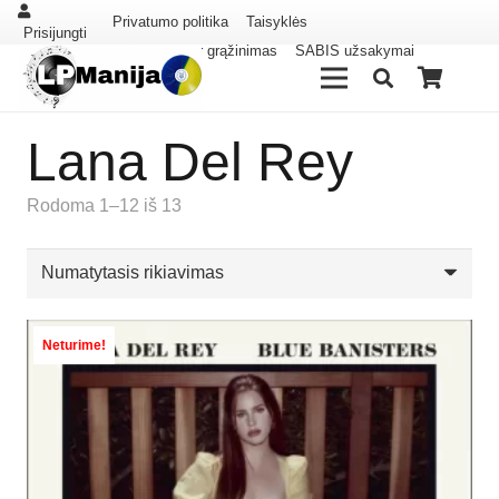
Privatumo politika
Taisyklės
Prisijungti
Pristatymas ir grąžinimas
SABIS užsakymai
Lana Del Rey
Rodoma 1–12 iš 13
Neturime!