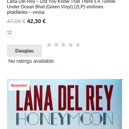
Lana Del Rey – Did You Know That There’s A Tunnel
Under Ocean Blvd (Green Vinyl) (2LP) vinilinės
plokštelės – vinilai
47,00
€
42,30
€
Daugiau
No ratings available.
Neturime!