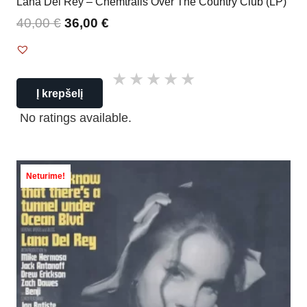
Lana Del Rey – Chemtrails Over The Country Club (LP)
40,00
€
36,00
€
Į krepšelį
No ratings available.
Neturime!