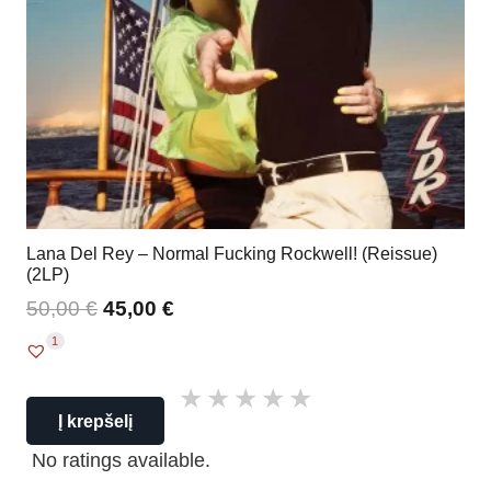
Lana Del Rey – Normal Fucking Rockwell! (Reissue)
(2LP)
50,00
€
45,00
€
1
Į krepšelį
No ratings available.