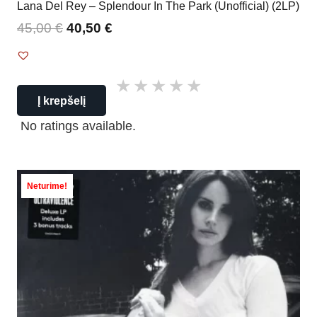
Lana Del Rey – Splendour In The Park (Unofficial) (2LP)
45,00
€
40,50
€
Į krepšelį
No ratings available.
Neturime!