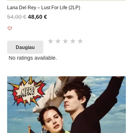
Lana Del Rey – Lust For Life (2LP)
54,00
€
48,60
€
Daugiau
No ratings available.