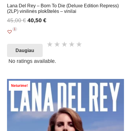
Lana Del Rey – Born To Die (Deluxe Edition Repress)
(2LP) vinilinės plokštelės – vinilai
45,00
€
40,50
€
1
Daugiau
No ratings available.
Neturime!