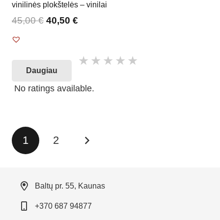
vinilinės plokštelės – vinilai
45,00
€
40,50
€
Daugiau
No ratings available.
Įrašų
1
2
puslapiavimas
Baltų pr. 55, Kaunas
+370 687 94877