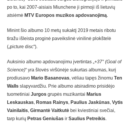
po to, kai 2007-aisiais Miunchene ji pirmoji iš lietuvių
atsiėmė
MTV Europos muzikos apdovanojimą
.
Minint šio albumo 10 metų sukaktį 2019 metais ribotu
tiražu išleista proginė paveikslinė vinilinė plokštelė
(„picture disc“).
Auksinio albumo apdovanojimu įvertintas „
+37° (Goal of
Science)
“ yra šlovės viršūnėje sukurtas albumas, kurį
prodiusavo
Mario Basanovas
, vėliau tapęs žinomu
Ten
Walls
slapyvardžiu. Prie albumo atsiradimo prisidėjo
tuometiniai
Jurgos
grupės muzikantai
Marius
Leskauskas
,
Romas Rainys
,
Paulius Jaskūnas
,
Vytis
Vainilaitis
,
Girmantė Vaitkutė
bei kviestiniai svečiai,
tarp kurių
Petras Geniušas
ir
Saulius Petreikis
.