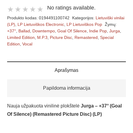
kiekis:
No ratings available.
Jurga
Produkto kodas:
0194491100742
Kategorijos:
Lietuviški vinilai
–
(LP)
,
LP Lietuviškos Electronic
,
LP Lietuviškos Pop
Žymų:
+37°
+37°
,
Ballad
,
Downtempo
,
Goal Of Silence
,
Indie Pop
,
Jurga
,
(Goal
Limited Edition
,
M.P.3
,
Picture Disc
,
Remastered
,
Special
Of
Edition
,
Vocal
Silence)
(Remastered
Picture
Aprašymas
Disc)
(LP)
Papildoma informacija
Nauja užpakuota vinilinė plokštelė
Jurga – +37° (Goal
Of Silence) (Remastered Picture Disc) (LP)