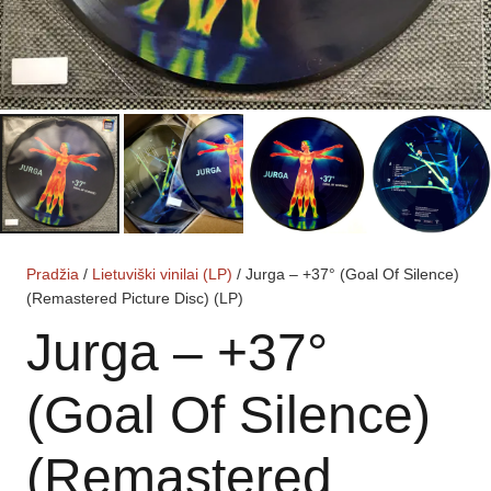
Pradžia
/
Lietuviški vinilai (LP)
/ Jurga – +37° (Goal Of Silence)
(Remastered Picture Disc) (LP)
Jurga – +37°
(Goal Of Silence)
(Remastered