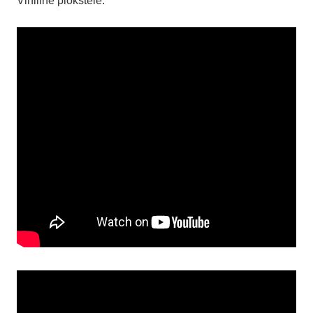
Vinilinė plokštelė.