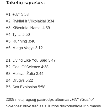
Takelių sąrašas:
A1. +37° 3:58
A2. Rykliai Ir Vilkolakiai 3:34
A3. Kišeniniai Namai 4:39
A4. Tyliai 5:50
A5. Running 3:40
A6. Miego Vagys 3:12
B1. Living Like You Said 3:47
B2. Goal Of Science 4:38
B3. Melsvai Žalia 3:44
B4. Drugys 5:22
B5. Soft Explosion 5:58
2009 metų rugsėjį pasirodęs albumas „
+37° (Goal of
Science)
“ buvo trečiasis Jurgos diskografijoje ir pirmasis