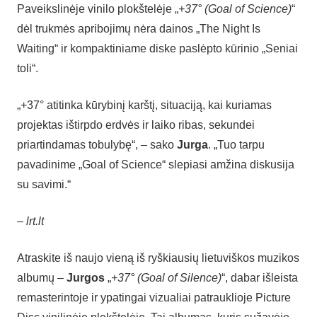
Paveikslinėje vinilo plokštelėje „
+37° (Goal of Science)
“
dėl trukmės apribojimų nėra dainos „The Night Is
Waiting“ ir kompaktiniame diske paslėpto kūrinio „Seniai
toli“.
„+37° atitinka kūrybinį karštį, situaciją, kai kuriamas
projektas ištirpdo erdvės ir laiko ribas, sekundei
priartindamas tobulybę“, – sako
Jurga
. „Tuo tarpu
pavadinime „Goal of Science“ slepiasi amžina diskusija
su savimi.“
–
lrt.lt
Atraskite iš naujo vieną iš ryškiausių lietuviškos muzikos
albumų –
Jurgos
„
+37° (Goal of Silence)
“, dabar išleista
remasterintoje ir ypatingai vizualiai patrauklioje Picture