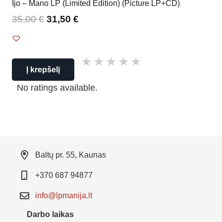
Ijo – Mano LP (Limited Edition) (Picture LP+CD)
35,00
€
31,50
€
Į krepšelį
No ratings available.
Baltų pr. 55, Kaunas
+370 687 94877
info@lpmanija.lt
Darbo laikas