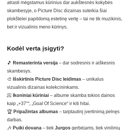
atrasti mėgstamus kūrinius dar aukštesnės kokybės
skambesyje, o Picture Disc dizainas suteikia šiai
plokštelei papildomą estetinę vertę – tai ne tik muzikinis,
bet ir vizualinis meno kūrinys.
Kodėl verta įsigyti?
🎵
Remasterinta versija
– dar sodresnis ir aiškesnis
skambesys.
🎨
Išskirtinis Picture Disc leidimas
– unikalus
vizualinis dizainas kolekcininkams.
📀
Ikoniniai kūriniai
– albume skamba tokios dainos
kaip „+37°“, „Goal Of Science“ ir kiti hitai.
🏆
Pripažintas albumas
– tarptautinį įvertinimą pelnęs
darbas.
🎶
Puiki dovana
– tiek
Jurgos
gerbėjams, tiek vinilinių