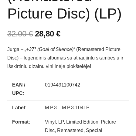
Picture Disc) (LP)
32,00
€
28,80
€
Jurga – „
+37° (Goal of Silence)
“ (Remastered Picture
Disc) – legendinis albumas su atnaujintu skambesiu ir
išskirtiniu dizainu vinilinėje plokštelėje!
EAN /
0194491100742
UPC:
Label:
M.P.3 – M.P.3-104LP
Format:
Vinyl, LP, Limited Edition, Picture
Disc, Remastered, Special