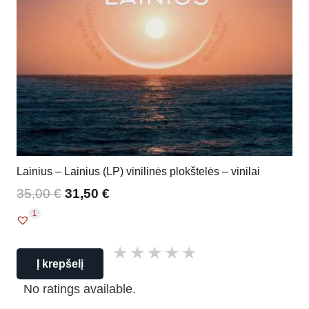
Lainius – Lainius (LP) vinilinės plokštelės – vinilai
35,00
€
31,50
€
1
Į krepšelį
No ratings available.