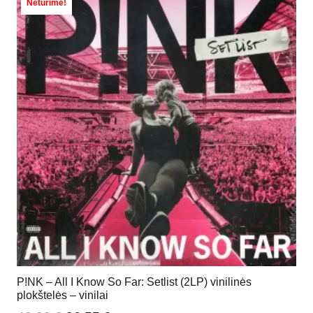
Neturime!
P!NK – All I Know So Far: Setlist (2LP) vinilinės
plokštelės – vinilai