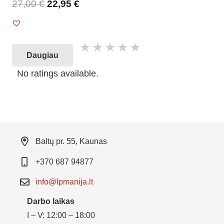
27,00
€
22,95
€
Daugiau
No ratings available.
Baltų pr. 55, Kaunas
+370 687 94877
info@lpmanija.lt
Darbo laikas
I – V: 12:00 – 18:00