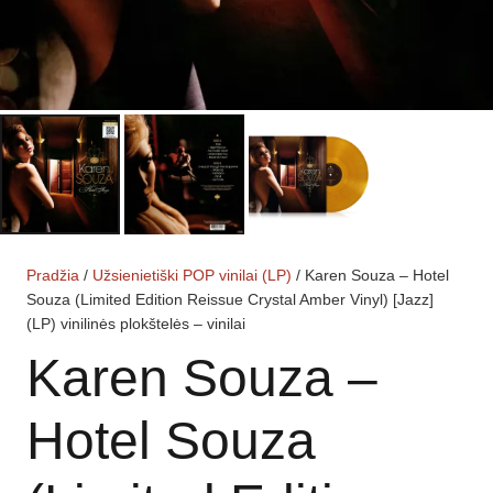
Pradžia
/
Užsienietiški POP vinilai (LP)
/ Karen Souza – Hotel
Souza (Limited Edition Reissue Crystal Amber Vinyl) [Jazz]
(LP) vinilinės plokštelės – vinilai
Karen Souza –
Hotel Souza