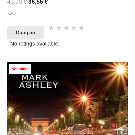
43,00
€
36,55
€
Daugiau
No ratings available.
Neturime!