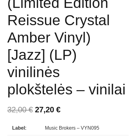
(Limited Edition
Reissue Crystal
Amber Vinyl)
[Jazz] (LP)
vinilinės
plokštelės – vinilai
32,00
€
27,20
€
Label:
Music Brokers – VYN095