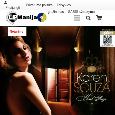
Privatumo politika
Taisyklės
Prisijungti
Pristatymas ir grąžinimas
SABIS užsakymai
Neturime!