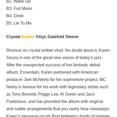
B2. Wake Up
B3. Full Moon
B4. Dindi
B5. Lie To Me
Crystal
Amber
Vinyl, Gatefold Sleeve
Reissue on crystal amber vinyl. No doubt about it, Karen
Souza is one of the great new voices of today’s jazz.
After the unexpected success of her fantastic debut
album,
Essentials
, Karen partnered with American
producer Joel McNeely for her sophomore project. MC
Neely is famous for his work with legendary artists such
as Tony Bennett, Peggy Lee, Al Green and Jaco
Pastorious, and has provided the album with original
and subtle arrangements that you rarely hear nowadays.
Karen’s personal vocals float between clouds of vintage-