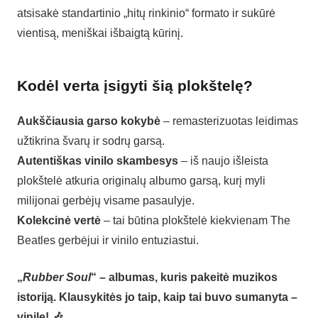
atsisakė standartinio „hitų rinkinio“ formato ir sukūrė
vientisą, meniškai išbaigtą kūrinį.
Kodėl verta įsigyti šią plokštelę?
Aukščiausia garso kokybė
– remasterizuotas leidimas
užtikrina švarų ir sodrų garsą.
Autentiškas vinilo skambesys
– iš naujo išleista
plokštelė atkuria originalų albumo garsą, kurį myli
milijonai gerbėjų visame pasaulyje.
Kolekcinė vertė
– tai būtina plokštelė kiekvienam The
Beatles gerbėjui ir vinilo entuziastui.
„
Rubber Soul
“ – albumas, kuris pakeitė muzikos
istoriją. Klausykitės jo taip, kaip tai buvo sumanyta –
vinile! 🎶