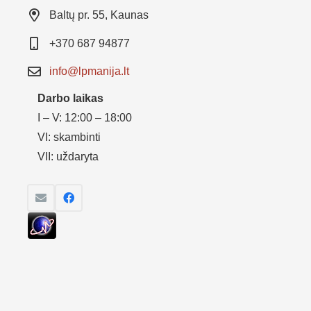
Baltų pr. 55, Kaunas
+370 687 94877
info@lpmanija.lt
Darbo laikas
I – V: 12:00 – 18:00
VI: skambinti
VII: uždaryta