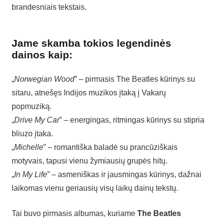
brandesniais tekstais.
Jame skamba tokios legendinės
dainos kaip:
„
Norwegian Wood
” – pirmasis The Beatles kūrinys su
sitaru, atnešęs Indijos muzikos įtaką į Vakarų
popmuziką.
„
Drive My Car
” – energingas, ritmingas kūrinys su stipria
bliuzo įtaka.
„
Michelle
” – romantiška baladė su prancūziškais
motyvais, tapusi vienu žymiausių grupės hitų.
„
In My Life
” – asmeniškas ir jausmingas kūrinys, dažnai
laikomas vienu geriausių visų laikų dainų tekstų.
Tai buvo pirmasis albumas, kuriame
The Beatles