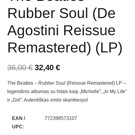
Rubber Soul (De
Agostini Reissue
Remastered) (LP)
36,00
€
32,40
€
The Beatles –
Rubber Soul
(Reissue Remastered) LP –
legendinis albumas su hitais kaip „Michelle”, „In My Life”
ir „Girl”. Autentiškas vinilo skambesys!
EAN /
772398573107
UPC: