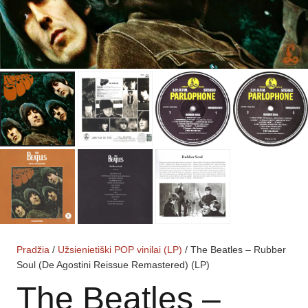
Pradžia
/
Užsienietiški POP vinilai (LP)
/ The Beatles – Rubber
Soul (De Agostini Reissue Remastered) (LP)
The Beatles –