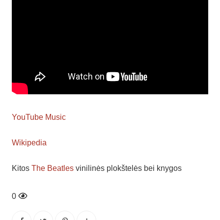
YouTube Music
Wikipedia
Kitos
The Beatles
vinilinės plokštelės bei knygos
0