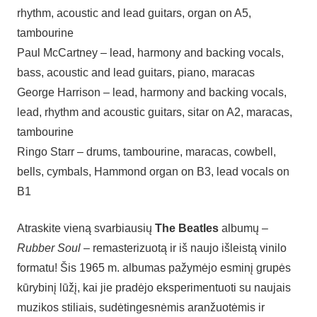
rhythm, acoustic and lead guitars, organ on A5,
tambourine
Paul McCartney – lead, harmony and backing vocals,
bass, acoustic and lead guitars, piano, maracas
George Harrison – lead, harmony and backing vocals,
lead, rhythm and acoustic guitars, sitar on A2, maracas,
tambourine
Ringo Starr – drums, tambourine, maracas, cowbell,
bells, cymbals, Hammond organ on B3, lead vocals on
B1
Atraskite vieną svarbiausių
The Beatles
albumų –
Rubber Soul
– remasterizuotą ir iš naujo išleistą vinilo
formatu! Šis 1965 m. albumas pažymėjo esminį grupės
kūrybinį lūžį, kai jie pradėjo eksperimentuoti su naujais
muzikos stiliais, sudėtingesnėmis aranžuotėmis ir