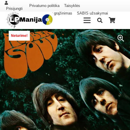
Privatumo politika
Taisyklės
Prisijungti
Pristatymas ir grąžinimas
SABIS užsakymai
Neturime!