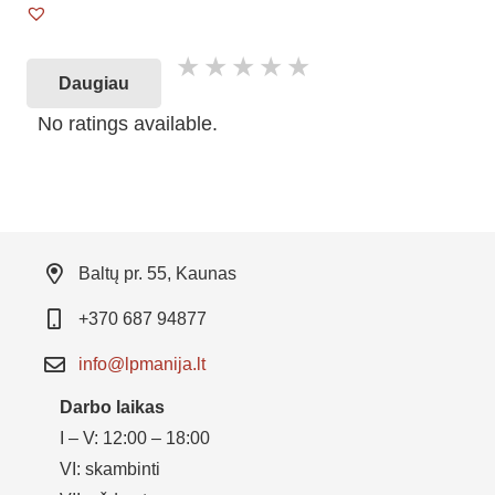
Daugiau
No ratings available.
Baltų pr. 55, Kaunas
+370 687 94877
info@lpmanija.lt
Darbo laikas
I – V: 12:00 – 18:00
VI: skambinti