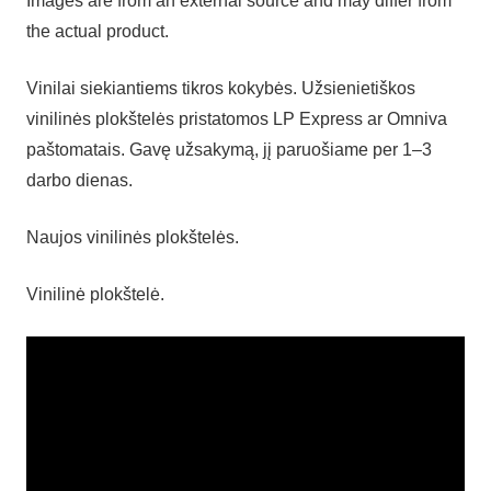
Images are from an external source and may differ from
the actual product.
Vinilai siekiantiems tikros kokybės. Užsienietiškos
vinilinės plokštelės pristatomos LP Express ar Omniva
paštomatais. Gavę užsakymą, jį paruošiame per 1–3
darbo dienas.
Naujos vinilinės plokštelės.
Vinilinė plokštelė.