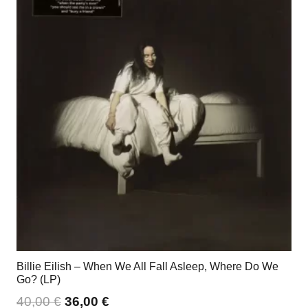
Billie Eilish – When We All Fall Asleep, Where Do We
Go? (LP)
40,00
€
36,00
€