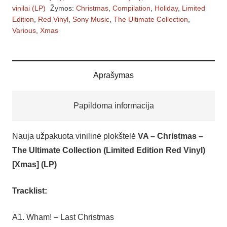
–
vinilai (LP)
Žymos:
Christmas
,
Compilation
,
Holiday
,
Limited
The
Edition
,
Red Vinyl
,
Sony Music
,
The Ultimate Collection
,
Various
,
Xmas
Ultimate
Collection
(Limited
Edition
Aprašymas
Red
Vinyl)
Papildoma informacija
[Xmas]
(LP)
Nauja užpakuota vinilinė plokštelė
VA – Christmas –
The Ultimate Collection (Limited Edition Red Vinyl)
[Xmas] (LP)
Tracklist:
A1. Wham! – Last Christmas