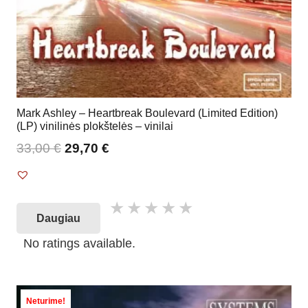
Mark Ashley – Heartbreak Boulevard (Limited Edition)
(LP) vinilinės plokštelės – vinilai
33,00
€
29,70
€
Daugiau
No ratings available.
Neturime!