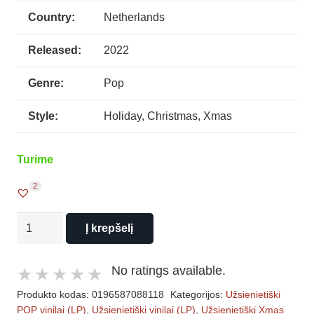
Country:
Netherlands
Released:
2022
Genre:
Pop
Style:
Holiday, Christmas, Xmas
Turime
2
produkto
Į krepšelį
kiekis:
VA
No ratings available.
–
Produkto kodas:
0196587088118
Kategorijos:
Užsienietiški
Christmas
POP vinilai (LP)
,
Užsienietiški vinilai (LP)
,
Užsienietiški Xmas