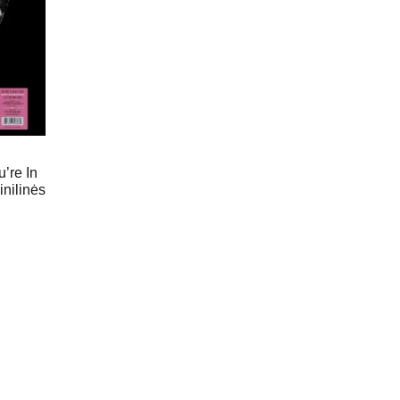
’re In
inilinės