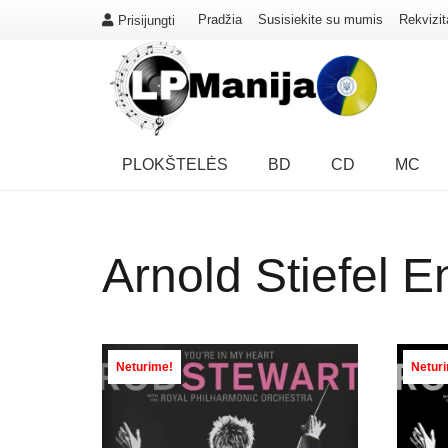
Pradžia
Susisiekite su mumis
Rekvizit
Prisijungti
PLOKŠTELĖS
BD
CD
MC
Arnold Stiefel E
Neturime!
Netur