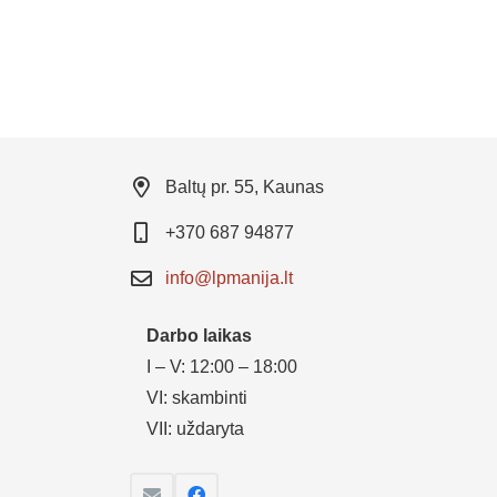
Baltų pr. 55, Kaunas
+370 687 94877
info@lpmanija.lt
Darbo laikas
I – V: 12:00 – 18:00
VI: skambinti
VII: uždaryta