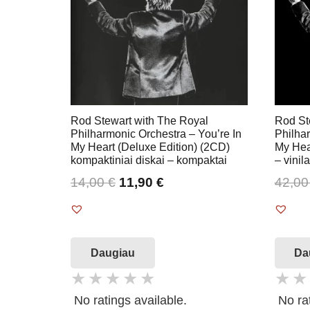
Rod Stewart with The Royal
Rod St
Philharmonic Orchestra – You’re In
Philhar
My Heart (Deluxe Edition) (2CD)
My Hear
kompaktiniai diskai – kompaktai
– vinila
14,00
€
11,90
€
42,0
Daugiau
Da
No ratings available.
No ra