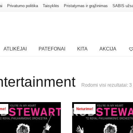
ai
Privatumo politika
Taisyklės
Pristatymas ir grąžinimas
SABIS užs
ATLIKĖJAI
PATEFONAI
KITA
AKCIJA
ntertainment
Rodomi visi rezultatai: 3
ime!
Neturime!