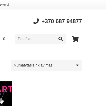
akymai
+370 687 94877
0