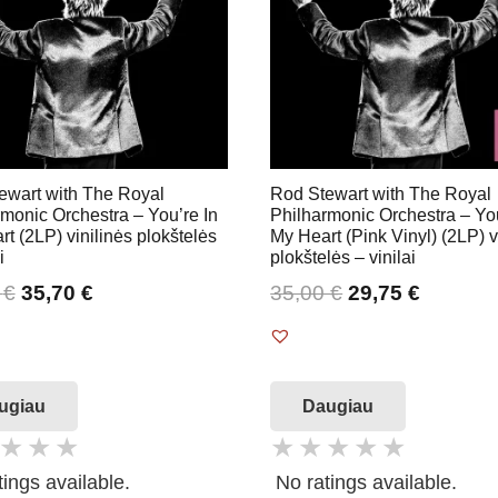
ewart with The Royal
Rod Stewart with The Royal
monic Orchestra – You’re In
Philharmonic Orchestra – You
t (2LP) vinilinės plokštelės
My Heart (Pink Vinyl) (2LP) v
i
plokštelės – vinilai
0
€
35,70
€
35,00
€
29,75
€
ugiau
Daugiau
tings available.
No ratings available.