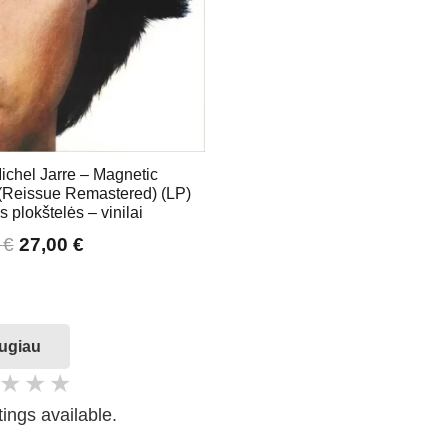
ichel Jarre – Magnetic
 (Reissue Remastered) (LP)
ės plokštelės – vinilai
0
€
27,00
€
ugiau
tings available.