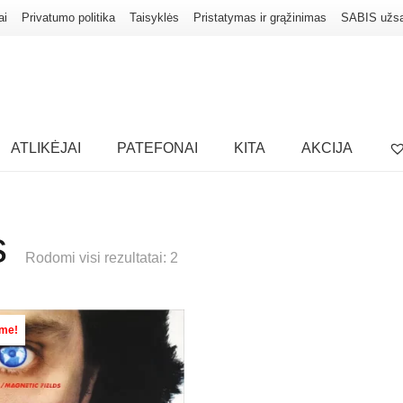
ai
Privatumo politika
Taisyklės
Pristatymas ir grąžinimas
SABIS užs
ATLIKĖJAI
PATEFONAI
KITA
AKCIJA
s
Rodomi visi rezultatai: 2
ime!