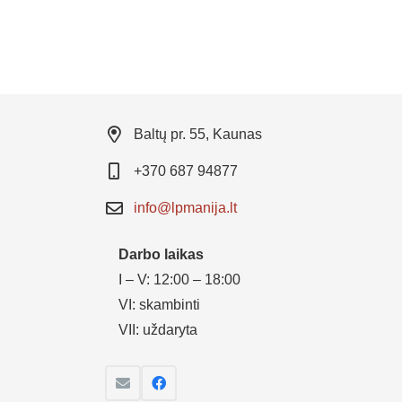
Baltų pr. 55, Kaunas
+370 687 94877
info@lpmanija.lt
Darbo laikas
I – V: 12:00 – 18:00
VI: skambinti
VII: uždaryta