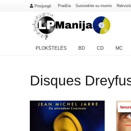
Pradžia
Susisiekite su mumis
Rekvizit
Prisijungti
PLOKŠTELĖS
BD
CD
MC
Disques Dreyfu
Netur