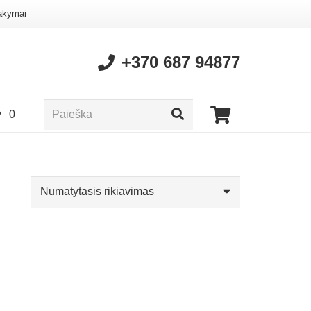
akymai
+370 687 94877
0