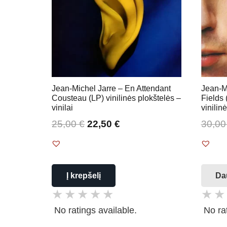
Jean-Michel Jarre – En Attendant
Jean-M
Cousteau (LP) vinilinės plokštelės –
Fields
vinilai
vinilin
25,00
€
22,50
€
30,0
Į krepšelį
Da
No ratings available.
No ra