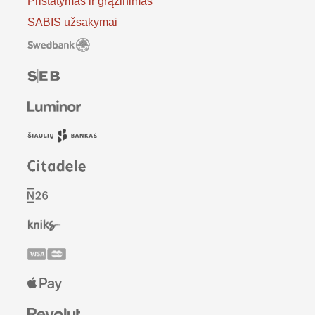
Pristatymas ir grąžinimas
SABIS užsakymai