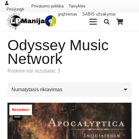
Privatumo politika
Taisyklės
Prisijungti
Pristatymas ir grąžinimas
SABIS užsakymai
Odyssey Music
Network
Rodomi visi rezultatai: 3
Neturime!