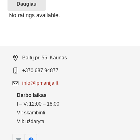
Daugiau
No ratings available.
Baltų pr. 55, Kaunas
+370 687 94877
info@lpmanija.lt
Darbo laikas
I – V: 12:00 – 18:00
VI: skambinti
VII: uždaryta