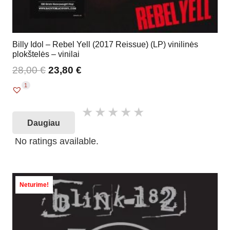
Billy Idol – Rebel Yell (2017 Reissue) (LP) vinilinės
plokštelės – vinilai
28,00
€
23,80
€
1
Daugiau
No ratings available.
Neturime!