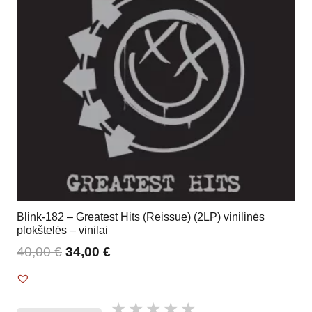
Blink-182 – Greatest Hits (Reissue) (2LP) vinilinės
plokštelės – vinilai
40,00
€
34,00
€