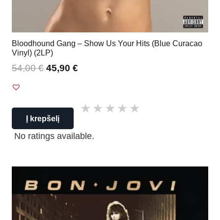
Bloodhound Gang – Show Us Your Hits (Blue Curacao
Vinyl) (2LP)
54,00
€
45,90
€
Į krepšelį
No ratings available.