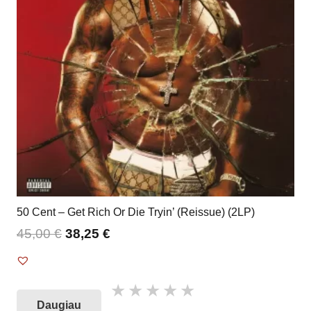
50 Cent – Get Rich Or Die Tryin’ (Reissue) (2LP)
45,00
€
38,25
€
Daugiau