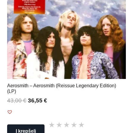
Aerosmith – Aerosmith (Reissue Legendary Edition)
(LP)
43,00
€
36,55
€
Į krepšelį