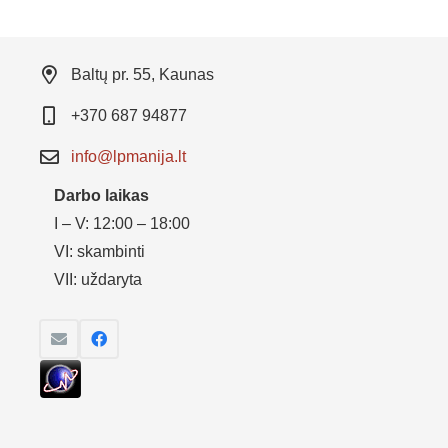
Baltų pr. 55, Kaunas
+370 687 94877
info@lpmanija.lt
Darbo laikas
I – V: 12:00 – 18:00
VI: skambinti
VII: uždaryta