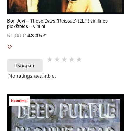
Bon Jovi – These Days (Reissue) (2LP) vinilinės
plokštelės – vinilai
51,00
€
43,35
€
Daugiau
No ratings available.
Neturime!