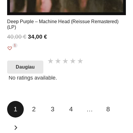
Deep Purple – Machine Head (Reissue Remastered)
(LP)
40,00
€
34,00
€
1
Daugiau
No ratings available.
Įrašų
1
2
3
4
…
8
puslapiavimas