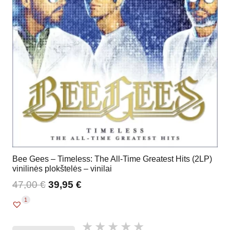
Bee Gees – Timeless: The All-Time Greatest Hits (2LP)
vinilinės plokštelės – vinilai
47,00
€
39,95
€
1