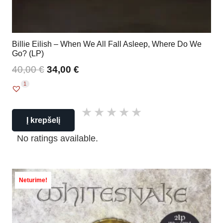
Billie Eilish – When We All Fall Asleep, Where Do We
Go? (LP)
40,00
€
34,00
€
1
Į krepšelį
No ratings available.
Neturime!