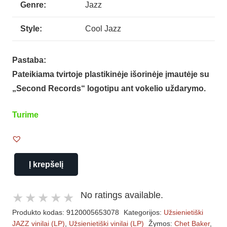
Genre:
Jazz
Style:
Cool Jazz
Pastaba:
Pateikiama tvirtoje plastikinėje išorinėje įmautėje su
„Second Records“ logotipu ant vokelio uždarymo.
Turime
Į krepšelį
produkto
kiekis:
No ratings available.
Chet
Produkto kodas:
9120005653078
Kategorijos:
Užsienietiški
Baker
JAZZ vinilai (LP)
,
Užsienietiški vinilai (LP)
Žymos:
Chet Baker
,