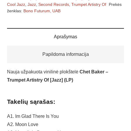
–
Cool Jazz
,
Jazz
,
Second Records
,
Trumpet Artistry Of
Prekės
Trumpet
ženklas:
Bono Futurum, UAB
Artistry
Of
[Jazz]
Aprašymas
(LP)
Papildoma informacija
Nauja užpakuota vinilinė plokštelė
Chet Baker –
Trumpet Artistry Of [Jazz] (LP)
Takelių sąrašas:
A1. Im Glad There Is You
A2. Moon Love