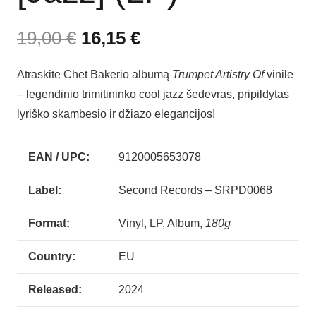
19,00
€
16,15
€
Atraskite Chet Bakerio albumą
Trumpet Artistry Of
vinile
– legendinio trimitininko cool jazz šedevras, pripildytas
lyriško skambesio ir džiazo elegancijos!
EAN / UPC:
9120005653078
Label:
Second Records – SRPD0068
Format:
Vinyl, LP, Album,
180g
Country:
EU
Released:
2024