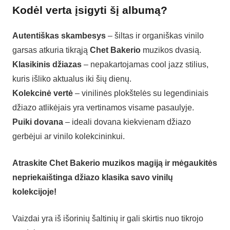
Kodėl verta įsigyti šį albumą?
Autentiškas skambesys
– šiltas ir organiškas vinilo
garsas atkuria tikrąją
Chet Bakerio
muzikos dvasią.
Klasikinis džiazas
– nepakartojamas cool jazz stilius,
kuris išliko aktualus iki šių dienų.
Kolekcinė vertė
– vinilinės plokštelės su legendiniais
džiazo atlikėjais yra vertinamos visame pasaulyje.
Puiki dovana
– ideali dovana kiekvienam džiazo
gerbėjui ar vinilo kolekcininkui.
Atraskite Chet Bakerio muzikos magiją ir mėgaukitės
nepriekaištinga džiazo klasika savo vinilų
kolekcijoje!
Vaizdai yra iš išorinių šaltinių ir gali skirtis nuo tikrojo