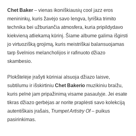
Chet Baker
– vienas ikoniškiausių cool jazz eros
menininkų, kuris žavėjo savo lengva, lyriška trimito
technika bei užburiančia atmosfera, kuria pripildydavo
kiekvieną atliekamą kūrinį. Šiame albume galima išgirsti
jo virtuozišką grojimą, kuris meistriškai balansuojamas
tarp švelnios melancholijos ir rafinuoto džiazo
skambesio.
Plokštelėje įrašyti kūriniai alsuoja džiazo laisve,
subtilumu ir išskirtiniu
Chet Bakerio
muzikiniu braižu,
kuris pelnė jam pripažinimą visame pasaulyje. Jei esate
tikras džiazo gerbėjas ar norite praplėsti savo kolekciją
autentiškais įrašais,
Trumpet Artistry Of
– puikus
pasirinkimas.