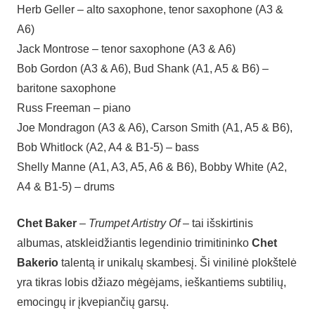
Herb Geller – alto saxophone, tenor saxophone (A3 &
A6)
Jack Montrose – tenor saxophone (A3 & A6)
Bob Gordon (A3 & A6), Bud Shank (A1, A5 & B6) –
baritone saxophone
Russ Freeman – piano
Joe Mondragon (A3 & A6), Carson Smith (A1, A5 & B6),
Bob Whitlock (A2, A4 & B1-5) – bass
Shelly Manne (A1, A3, A5, A6 & B6), Bobby White (A2,
A4 & B1-5) – drums
Chet Baker
–
Trumpet Artistry Of
– tai išskirtinis
albumas, atskleidžiantis legendinio trimitininko
Chet
Bakerio
talentą ir unikalų skambesį. Ši vinilinė plokštelė
yra tikras lobis džiazo mėgėjams, ieškantiems subtilių,
emocingų ir įkvepiančių garsų.