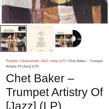
Pradžia
/
Užsienietiški JAZZ vinilai (LP)
/ Chet Baker – Trumpet
Artistry Of [Jazz] (LP)
Chet Baker –
Trumpet Artistry Of
[Jazz] (LP)