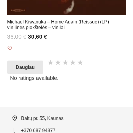
Michael Kiwanuka – Home Again (Reissue) (LP)
vinilinės plokštelės – vinilai
36,00
€
30,60
€
Daugiau
No ratings available.
Baltų pr. 55, Kaunas
+370 687 94877