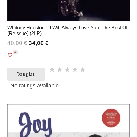
Whitney Houston – I Will Always Love You: The Best Of
(Reissue) (2LP)
40,00
€
34,00
€
4
Daugiau
No ratings available.