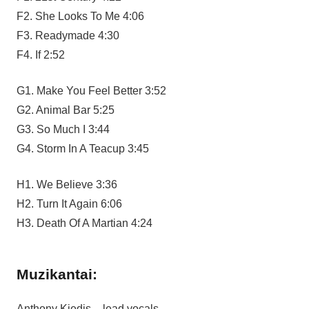
F2. She Looks To Me 4:06
F3. Readymade 4:30
F4. If 2:52
G1. Make You Feel Better 3:52
G2. Animal Bar 5:25
G3. So Much I 3:44
G4. Storm In A Teacup 3:45
H1. We Believe 3:36
H2. Turn It Again 6:06
H3. Death Of A Martian 4:24
Muzikantai:
Anthony Kiedis – lead vocals