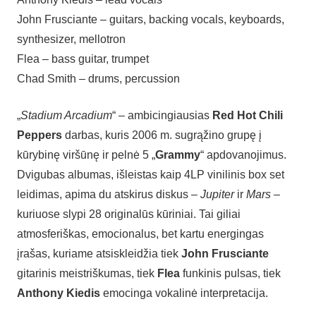
John Frusciante – guitars, backing vocals, keyboards,
synthesizer, mellotron
Flea – bass guitar, trumpet
Chad Smith – drums, percussion
„
Stadium Arcadium
“ – ambicingiausias
Red Hot Chili
Peppers
darbas, kuris 2006 m. sugrąžino grupę į
kūrybinę viršūnę ir pelnė 5 „
Grammy
“ apdovanojimus.
Dvigubas albumas, išleistas kaip 4LP vinilinis box set
leidimas, apima du atskirus diskus –
Jupiter
ir
Mars
–
kuriuose slypi 28 originalūs kūriniai. Tai giliai
atmosferiškas, emocionalus, bet kartu energingas
įrašas, kuriame atsiskleidžia tiek
John Frusciante
gitarinis meistriškumas, tiek
Flea
funkinis pulsas, tiek
Anthony Kiedis
emocinga vokalinė interpretacija.