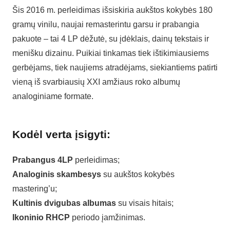
Šis 2016 m. perleidimas išsiskiria aukštos kokybės 180
gramų vinilu, naujai remasterintu garsu ir prabangia
pakuote – tai 4 LP dėžutė, su įdėklais, dainų tekstais ir
menišku dizainu. Puikiai tinkamas tiek ištikimiausiems
gerbėjams, tiek naujiems atradėjams, siekiantiems patirti
vieną iš svarbiausių XXI amžiaus roko albumų
analoginiame formate.
Kodėl verta įsigyti:
Prabangus 4LP
perleidimas;
Analoginis skambesys
su aukštos kokybės
mastering’u;
Kultinis dvigubas albumas
su visais hitais;
Ikoninio RHCP
periodo įamžinimas.