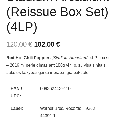
(Reissue Box Set)
(4LP)
120,00
€
102,00
€
Red Hot Chili Peppers
„
Stadium Arcadium
“ 4LP box set
– 2016 m. perleidimas ant 180g vinilo, su visais hitais,
aukštos kokybės garsu ir prabangia pakuote.
EAN /
0093624439110
UPC:
Label:
Warner Bros. Records – 9362-
44391-1