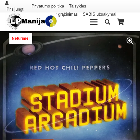
Privatumo politika
Taisyklės
Prisijungti
Pristatymas ir grąžinimas
SABIS užsakymai
Neturime!