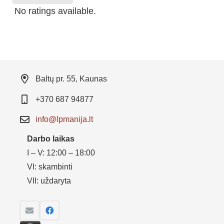
No ratings available.
Baltų pr. 55, Kaunas
+370 687 94877
info@lpmanija.lt
Darbo laikas
I – V: 12:00 – 18:00
VI: skambinti
VII: uždaryta