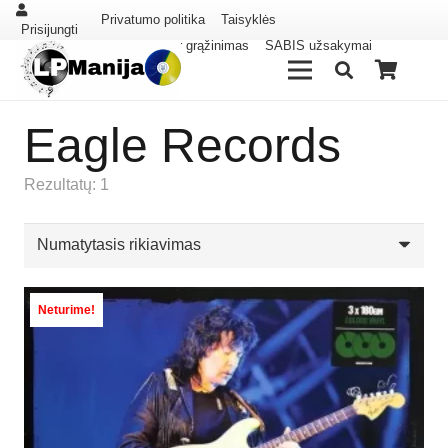
Privatumo politika
Taisyklės
Prisijungti
Pristatymas ir grąžinimas
SABIS užsakymai
Eagle Records
Rezultatų: 1
Neturime!