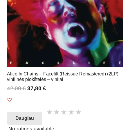
Alice In Chains – Facelift (Reissue Remastered) (2LP)
vinilinės plokštelės – vinilai
42,00
€
37,80
€
Daugiau
No ratings available.