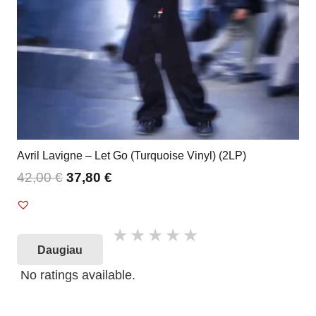
Avril Lavigne – Let Go (Turquoise Vinyl) (2LP)
42,00
€
37,80
€
Daugiau
No ratings available.