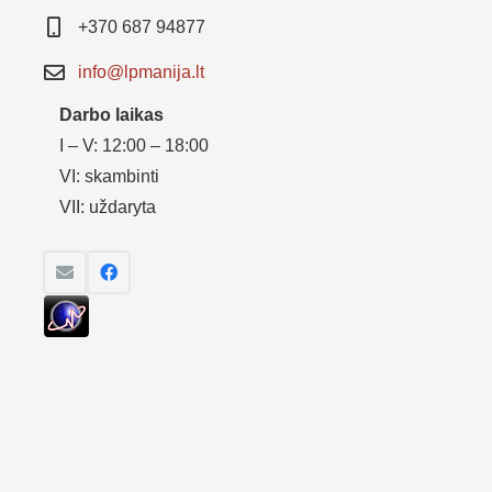
+370 687 94877
info@lpmanija.lt
Darbo laikas
I – V: 12:00 – 18:00
VI: skambinti
VII: uždaryta