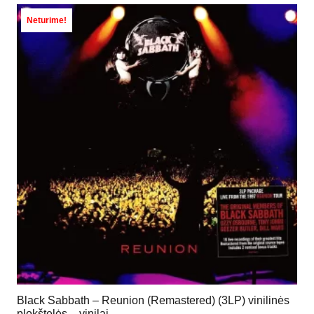
Neturime!
Black Sabbath – Reunion (Remastered) (3LP) vinilinės
plokštelės – vinilai