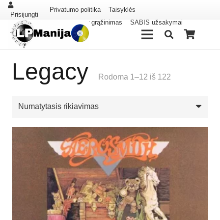
Privatumo politika
Taisyklės
Prisijungti
Pristatymas ir grąžinimas
SABIS užsakymai
Legacy
Rodoma 1–12 iš 122