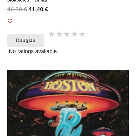
46,00
€
41,40
€
Daugiau
No ratings available.