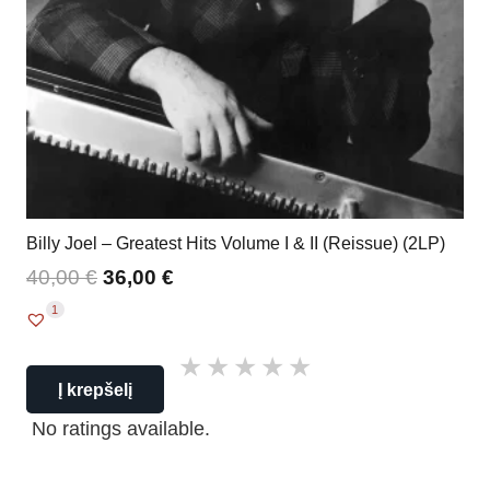
Billy Joel – Greatest Hits Volume I & II (Reissue) (2LP)
40,00
€
36,00
€
1
Į krepšelį
No ratings available.