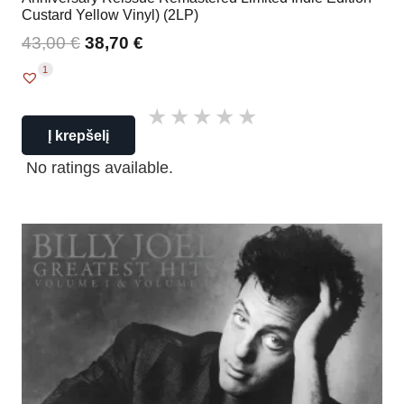
Custard Yellow Vinyl) (2LP)
43,00
€
38,70
€
1
Į krepšelį
No ratings available.