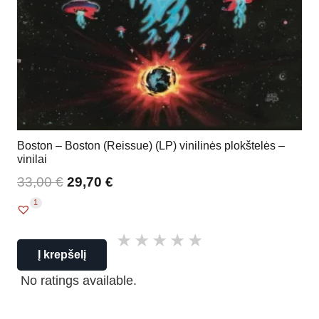
Boston – Boston (Reissue) (LP) vinilinės plokštelės –
vinilai
33,00
€
29,70
€
1
Į krepšelį
No ratings available.