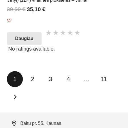
Vinyl) (2LP) vinilinės plokštelės – vinilai
39,00
€
35,10
€
Daugiau
No ratings available.
Įrašų
1
2
3
4
…
11
puslapiavimas
Baltų pr. 55, Kaunas