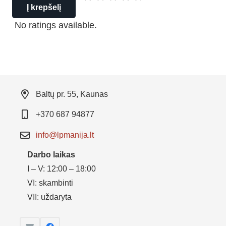
Į krepšelį
No ratings available.
Baltų pr. 55, Kaunas
+370 687 94877
info@lpmanija.lt
Darbo laikas
I – V: 12:00 – 18:00
VI: skambinti
VII: uždaryta