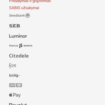
Pristatymas ir grąžinimas
SABIS užsakymai