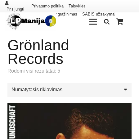
Privatumo politika
Taisyklės
Prisijungti
Pristatymas ir grąžinimas
SABIS užsakymai
Grönland
Records
Rodomi visi rezultatai: 5