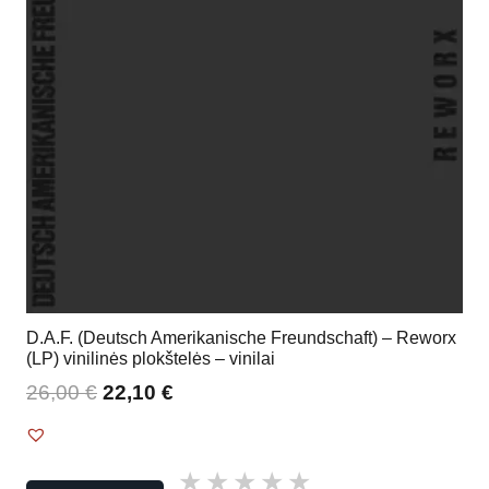
D.A.F. (Deutsch Amerikanische Freundschaft) – Reworx
(LP) vinilinės plokštelės – vinilai
26,00
€
22,10
€