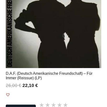
D.A.F. (Deutsch Amerikanische Freundschaft) – Für
Immer (Reissue) (LP)
26,00
€
22,10
€