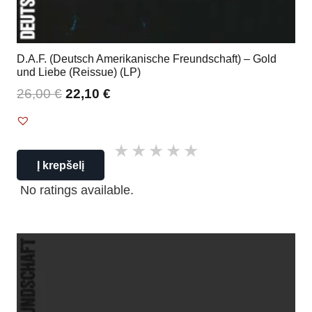
D.A.F. (Deutsch Amerikanische Freundschaft) – Gold
und Liebe (Reissue) (LP)
26,00
€
22,10
€
Į krepšelį
No ratings available.